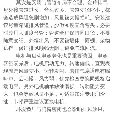
其次是安装与管道布局不合理。金羚排气
扇外接管道过长、弯头过多、管道变径缩小，都
会造成风阻急剧增加，风量被大幅损耗。安装建
议尽量缩短排风管道，少做90度直角弯头，必要
时改用大弧度弯管；管道全程保持同口径，不要
随意变细。外墙出风口不要被墙体、雨棚、杂物
遮挡，保证排风顺畅无阻，避免气流回流。
电机与启动电容老化也是重要诱因。电容
容量衰减后，电机启动无力、转速偏低，直观表
现就是风量变小、运转发闷。若排气扇通电有嗡
嗡声、启动慢、风力弱，优先检查更换同规格启
动电容。另外电机轴承缺油磨损，转动阻力变
大，也会导致风量不足，可适量加注专用润滑
油，卡顿严重建议更换电机。
环境负压与门窗密闭也会影响排风效果。